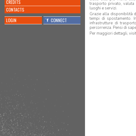
CREDITS
trasporto privato, valuta
luoghi e servizi.
CONTACTS
Grazie alla disponibilità
tempi di spostamento. In
LOGIN
CONNECT
infrastrutture di traspo
percorrenza. Pensi di sape
Per maggiori dettagli, visit