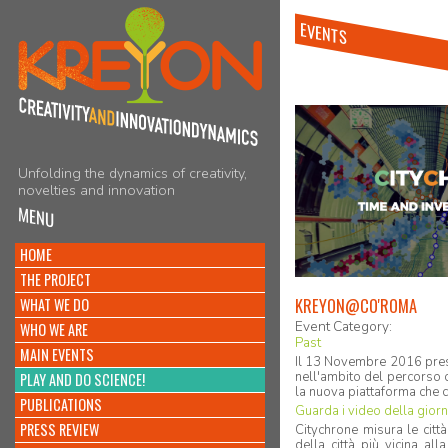
EVENTS
Unfolding the dynamics of creativity,
novelties and innovation
MENU
HOME
THE PROJECT
KREYON@CO'ROMA
WHAT WE DO
Event Category:
WHO WE ARE
Past
MAIN EVENTS
Il 13 Novembre 2016 press
nell'ambito del percorso 
PLAY AND DO SCIENCE!
la nuova piattaforma che c
PUBLICATIONS
Guarda i video della giorn
PRESS REVIEW
Citychrone misura le citt
della città più vicina al