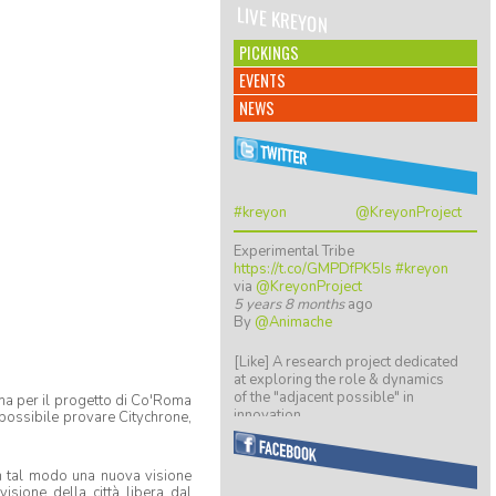
LIVE KREYON
PICKINGS
EVENTS
NEWS
#kreyon
@KreyonProject
Experimental Tribe
https://t.co/GMPDfPK5Is
#kreyon
via
@KreyonProject
5 years 8 months
ago
By
@Animache
[Like] A research project dedicated
at exploring the role & dynamics
of the "adjacent possible" in
ma per il progetto di Co'Roma
innovation…
 possibile provare Citychrone,
https://t.co/ZGkTwBKCwv
8 years 5 months
ago
By
@giulio quaggiotto
in tal modo una nuova visione
visione della città libera dal