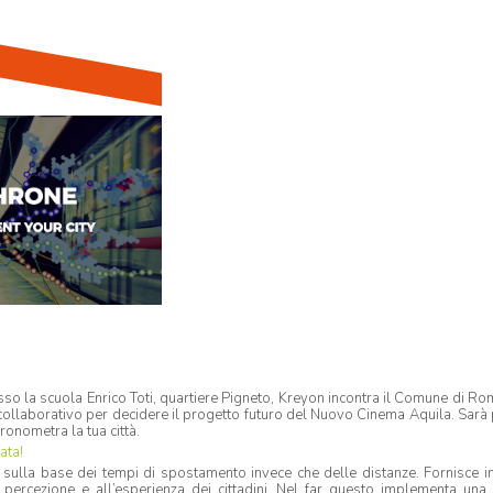
o la scuola Enrico Toti, quartiere Pigneto, Kreyon incontra il Comune di Ro
collaborativo per decidere il progetto futuro del Nuovo Cinema Aquila. Sarà
ronometra la tua città.
ata!
à sulla base dei tempi di spostamento invece che delle distanze. Fornisce 
la percezione e all’esperienza dei cittadini. Nel far questo implementa una 