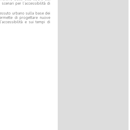
INVENTATO NUOVO
scenari per l’accessibilità di
#ALGORITMO
CHE CREA
#MUSICA
@KREYONPROJECT
 tessuto urbano sulla base dei
@L_ECONOMIA
@CORRIERE
permette di progettare nuove
https://t.co/doqeGTiptT
accessibilità e sui tempi di
8 years 10 months
ago
By
@barbara millucci
Interesting
@PierAndriani
told me
about
@KreyonProject
conference:
"Functional Fixedness." Inhibitor of
bricolage?
https://t.co/lrCdRYn1ug
8 years 10 months
ago
By
@Amos Blanton
Conference at the interesting
@KreyonProject
, my talk is
available here:
https://t.co/KsTbSSZmPl
https://t.co/1Z11OjQNv9
8 years 11 months
ago
By
@Richard Boyle
Playwright workshop:final
performance
#Kreyon2017
@meditangofest
https://t.co/59G7cPpkxc