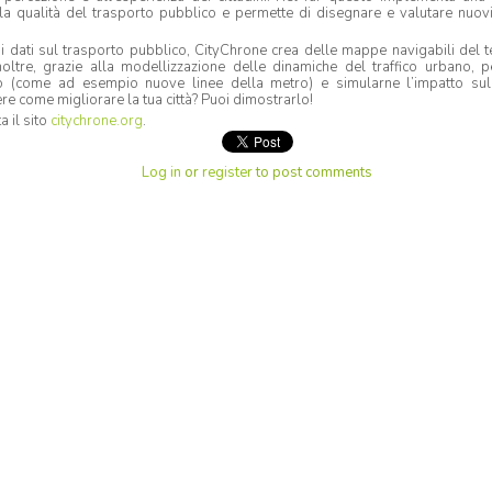
 la qualità del trasporto pubblico e permette di disegnare e valutare nuovi 
 di dati sul trasporto pubblico, CityChrone crea delle mappe navigabili del
oltre, grazie alla modellizzazione delle dinamiche del traffico urbano, 
rto (come ad esempio nuove linee della metro) e simularne l’impatto sull’
re come migliorare la tua città? Puoi dimostrarlo!
a il sito
citychrone.org
.
Log in
or
register
to post comments