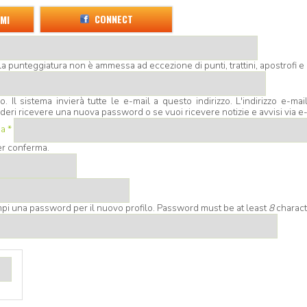
CONNECT
MI
la punteggiatura non è ammessa ad eccezione di punti, trattini, apostrofi 
o. Il sistema invierà tutte le e-mail a questo indirizzo. L'indirizzo e-m
sideri ricevere una nuova password o se vuoi ricevere notizie e avvisi via e-
ma
*
per conferma.
ampi una password per il nuovo profilo. Password must be at least
8
charact