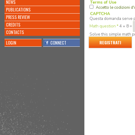
NEWS
Terms of Use
Accetto le codizioni d'
PUBLICATIONS
CAPTCHA
PRESS REVIEW
Questa domanda serve pe
CREDITS
Math question
*
4 + 8 =
CONTACTS
Solve this simple math pr
LOGIN
CONNECT