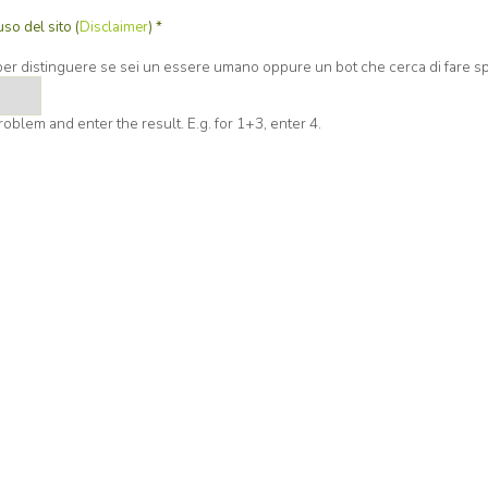
uso del sito (
Disclaimer
)
*
r distinguere se sei un essere umano oppure un bot che cerca di fare s
oblem and enter the result. E.g. for 1+3, enter 4.