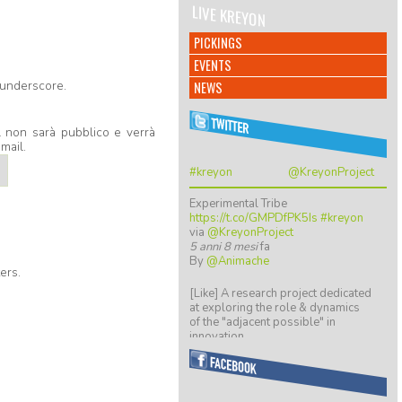
LIVE KREYON
PICKINGS
EVENTS
e underscore.
NEWS
ail non sarà pubblico e verrà
mail.
#kreyon
@KreyonProject
Experimental Tribe
https://t.co/GMPDfPK5Is
#kreyon
via
@KreyonProject
5 anni 8 mesi
fa
By
@Animache
ers.
[Like] A research project dedicated
at exploring the role & dynamics
of the "adjacent possible" in
innovation…
https://t.co/ZGkTwBKCwv
8 anni 5 mesi
fa
By
@giulio quaggiotto