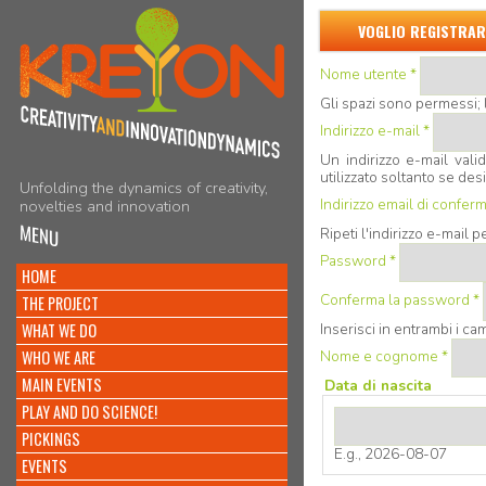
VOGLIO REGISTRAR
Nome utente
*
Gli spazi sono permessi; 
Indirizzo e-mail
*
Un indirizzo e-mail valid
utilizzato soltanto se de
Unfolding the dynamics of creativity,
Indirizzo email di confer
novelties and innovation
MENU
Ripeti l'indirizzo e-mail 
Password
*
HOME
Conferma la password
*
THE PROJECT
WHAT WE DO
Inserisci in entrambi i c
WHO WE ARE
Nome e cognome
*
MAIN EVENTS
Data di nascita
PLAY AND DO SCIENCE!
PICKINGS
E.g., 2026-08-07
EVENTS