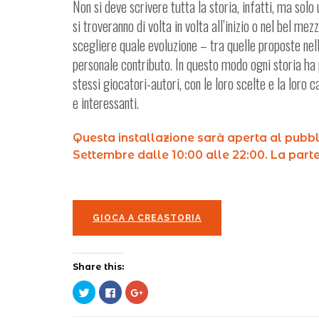
Non si deve scrivere tutta la storia, infatti, ma sol
si troveranno di volta in volta all’inizio o nel bel me
scegliere quale evoluzione – tra quelle proposte ne
personale contributo. In questo modo ogni storia ha p
stessi giocatori-autori, con le loro scelte e la loro 
e interessanti.
Questa installazione sarà aperta al pubbli
Settembre dalle 10:00 alle 22:00. La parte
GIOCA A CREASTORIA
Share this:
Click
Click
Click
to
to
to