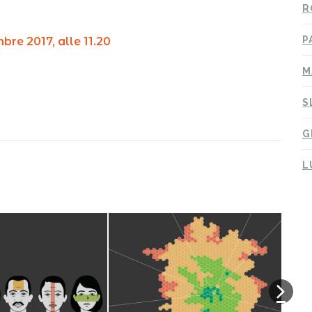
R
P
bre 2017, alle 11.20
M
S
G
L