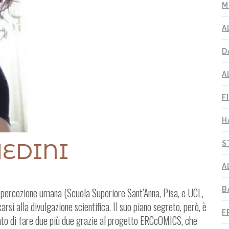
M
A
D
A
F
H
EDINI
S
A
B
la percezione umana (Scuola Superiore Sant’Anna, Pisa, e UCL,
rsi alla divulgazione scientifica. Il suo piano segreto, però, è
F
ato di fare due più due grazie al progetto ERCcOMICS, che